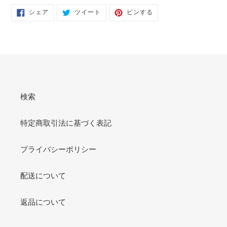
FACEBOOK
TWITTER
PINTEREST
シェア
ツイート
ピンする
で
に
で
シ
投
ピ
ェ
稿
ン
ア
す
す
す
る
る
る
検索
特定商取引法に基づく表記
プライバシーポリシー
配送について
返品について