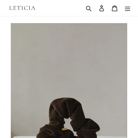
コ
検索
ログイン
カート
ン
テ
ン
ツ
に
ス
キ
ッ
プ
す
る