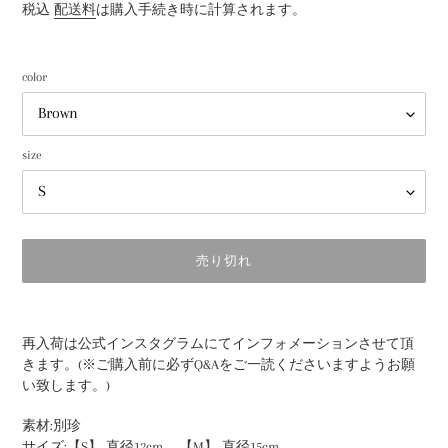
常
税込
配送料
は購入手続き時に計算されます。
価
格
color
size
売り切れ
カ
ー
再入荷は公式インスタグラムにてインフォメーションさせて頂
ト
きます。(※ご購入前に必ずQ&Aをご一読くださいますようお願
に
い致します。)
商
品
素材:別珍
を
サイズ:
【S】 直径12cm 【
M】 直径15cm