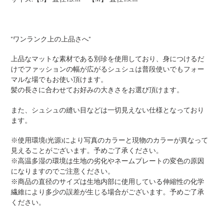
追
加
す
る
"ワンランク上の上品さへ"
上品なマットな素材である別珍を使用しており、身につけるだ
けでファッションの幅が広がるシュシュは普段使いでもフォー
マルな場でもお使い頂けます。
髪の長さに合わせてお好みの大きさをお選び頂けます。
また、シュシュの縫い目などは一切見えない仕様となっており
ます。
※使用環境(光源)により写真のカラーと現物のカラーが異なって
見えることがございます。予めご了承ください。
※高温多湿の環境は生地の劣化やネームプレートの変色の原因
になりますのでご注意ください。
※商品の直径のサイズは生地内部に使用している伸縮性の化学
繊維により多少の誤差が生じる場合がございます。予めご了承
ください。