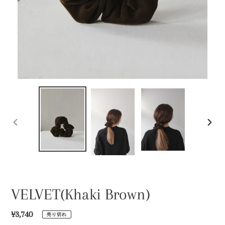
前
次
の
の
ス
ス
ラ
ラ
イ
イ
ド
ド
VELVET(Khaki Brown)
通
¥3,740
売り切れ