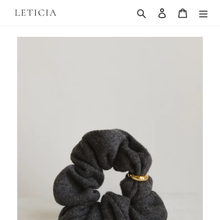
コ
検索
ログイン
カート
ン
テ
ン
ツ
に
ス
キ
ッ
プ
す
る