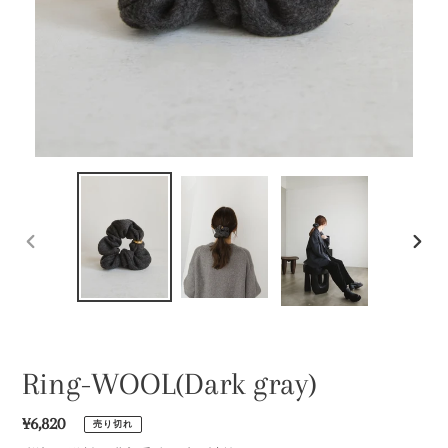
前
次
の
の
ス
ス
ラ
ラ
イ
イ
ド
ド
Ring-WOOL(Dark gray)
通
¥6,820
売り切れ