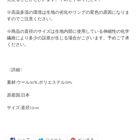
※高温多湿の環境は生地の劣化やリングの変色の原因になりま
すのでご注意ください。
※商品の直径のサイズは生地内部に使用している伸縮性の化学
繊維により多少の誤差が生じる場合がございます。予めご了承
ください。
〈詳細〉
素材:ウール50％,ポリエステル50%
原産国:日本
サイズ:直径12cm
FACEBOOK
TWITTER
PINTEREST
シェア
ツイート
ピンする