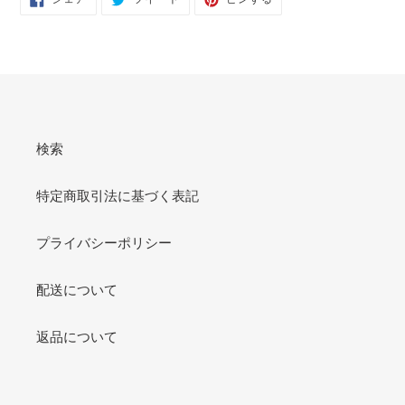
で
に
で
シ
投
ピ
ェ
稿
ン
ア
す
す
す
る
る
る
検索
特定商取引法に基づく表記
プライバシーポリシー
配送について
返品について