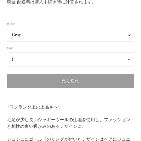
常
税込
配送料
は購入手続き時に計算されます。
価
格
color
size
売り切れ
カ
ー
"
ワンランク上の上品さへ
"
ト
に
毛足が少し長いシャギーウールの生地を使用し、ファッション
商
と相性の良い暖かみのあるデザインに。
品
を
シュシュにゴールドのリングが付いたデザインはヘアにジュエ