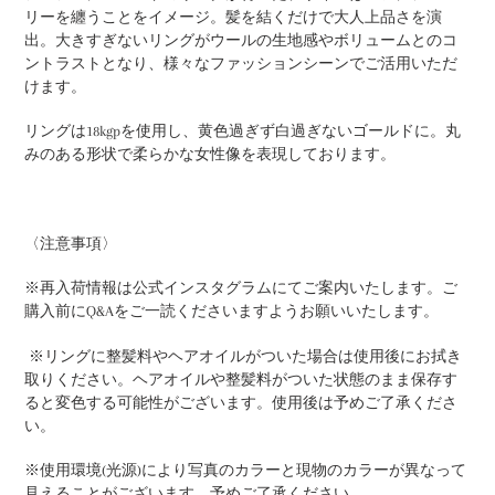
追
リーを纏うことをイメージ。髪を結くだけで大人上品さを演
加
出。大きすぎないリングがウールの生地感やボリュームとのコ
す
ントラストとなり、様々なファッションシーンでご活用いただ
る
けます。
リングは
18kgp
を使用し、黄色過ぎず白過ぎないゴールドに。丸
みのある形状で柔らかな女性像を表現しております。
〈注意事項〉
※
再入荷情報は公式インスタグラムにてご案内いたします。
ご
購入前にQ&Aをご一読くださいますようお願いいたします。
※
リングに整髪料やヘアオイルがついた場合は使用後にお拭き
取りください。ヘアオイルや整髪料がついた状態のまま保存す
ると変色する可能性がございます。使用後は予めご了承くださ
い。
※使用環境(光源)により写真のカラーと現物のカラーが異なって
見えることがございます。予めご了承ください。