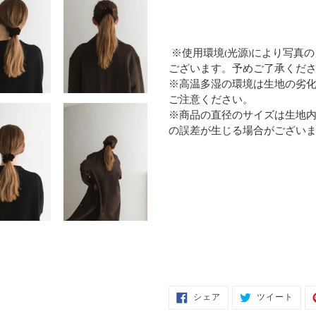
※使用環境(光源)により写真
ございます。予めご了承くだ
※高温多湿の環境は生地の劣
ご注意ください。
※商品の直径のサイズは生地
の誤差が生じる場合がござい
FACEBOOK
TWIT
シェア
ツイート
で
に
シ
投