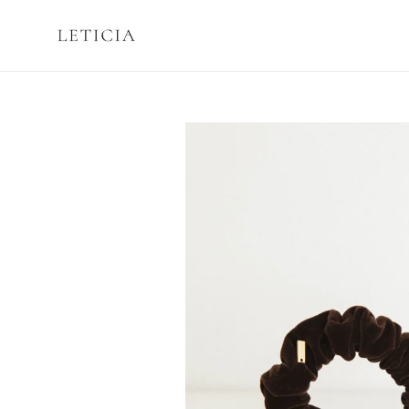
コ
ン
テ
ン
ツ
に
ス
キ
ッ
プ
す
る