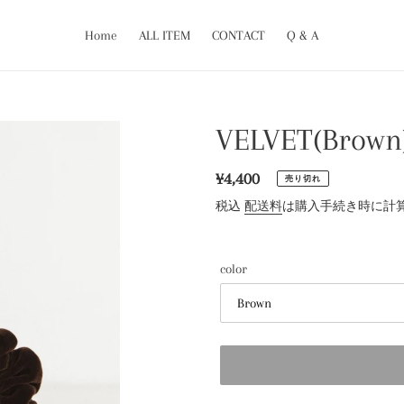
Home
ALL ITEM
CONTACT
Q & A
VELVET(Brown
通
¥4,400
売り切れ
常
税込
配送料
は購入手続き時に計
価
格
color