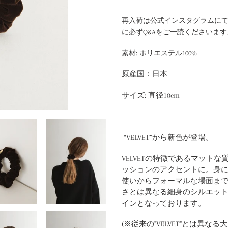
カ
ー
再入荷は公式インスタグラムにて
ト
に必ずQ&Aをご一読くださいます
に
商
素材: ポリエステル100%
品
を
原産国：日本
追
加
サイズ:
直径10cm
す
る
“VELVET”から新色が登場。
VELVETの特徴であるマット
ッションのアクセントに。身
使いからフォーマルな場面ま
さとは異なる細身のシルエッ
インとなっております。
(※従来の"VELVET"とは異な