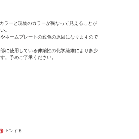
のカラーと現物のカラーが異なって見えることが
さい。
化やネームプレートの変色の原因になりますので
内部に使用している伸縮性の化学繊維により多少
ます。予めご了承ください。
TER
PINTEREST
ピンする
で
ピ