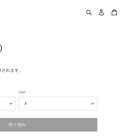
検索
ログイン
カート
)
算されます。
size
売り切れ